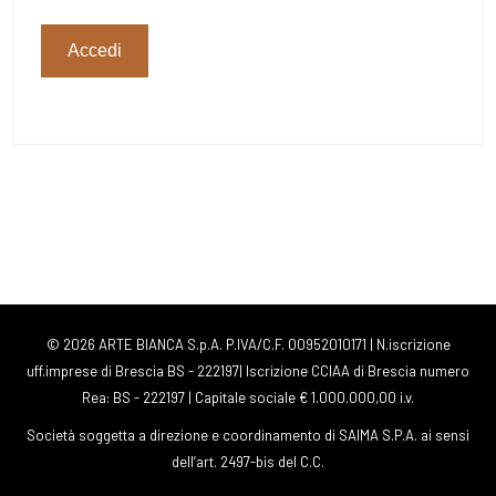
Accedi
© 2026 ARTE BIANCA S.p.A. P.IVA/C.F. 00952010171 | N.iscrizione
uff.imprese di Brescia BS - 222197| Iscrizione CCIAA di Brescia numero
Rea: BS - 222197 | Capitale sociale € 1.000.000,00 i.v.
Società soggetta a direzione e coordinamento di SAIMA S.P.A. ai sensi
dell’art. 2497-bis del C.C.